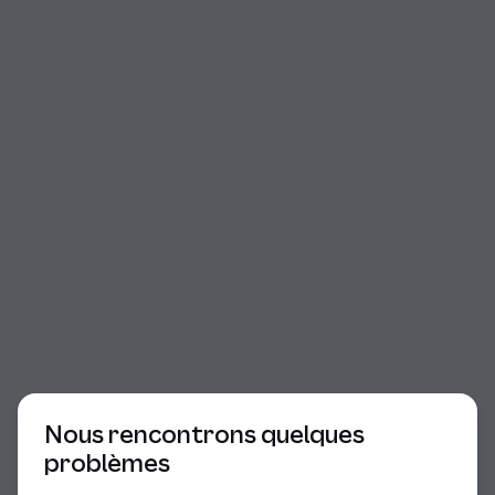
Début du dialogue
Nous rencontrons quelques
problèmes